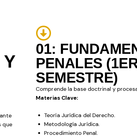
01: FUNDAME
 Y
PENALES (1E
SEMESTRE)
Comprende la base doctrinal y procesa
Materias Clave:
Teoría Jurídica del Derecho.
iante
Metodología Jurídica.
s que
Procedimiento Penal.