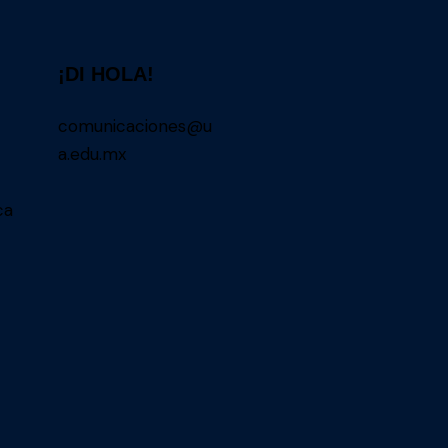
¡DI HOLA!
comunicaciones@u
a.edu.mx
ca