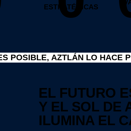
V
ESTRATÉGICAS
ES POSIBLE, AZTLÁN LO HACE P
EL FUTURO E
Y EL SOL DE
ILUMINA EL C