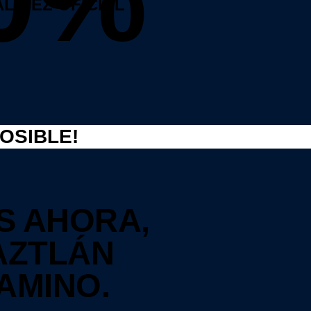
ALIDEZ OFICIAL
OSIBLE!
S AHORA,
 AZTLÁN
AMINO.