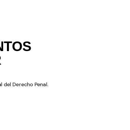
NTOS
R
l del Derecho Penal.